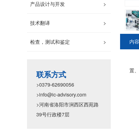
产品设计与开发
>
技术翻译
>
内
检查，测试和鉴定
>
置
联系方式
颁
>0379-62690056
优
>info@ic-advisory.com
>河南省洛阳市涧西区西苑路
39号行政楼7层